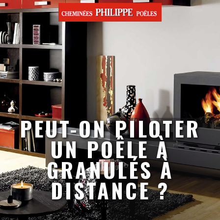
PEUT-ON PILOTER
UN POÊLE À
GRANULÉS À
DISTANCE ?