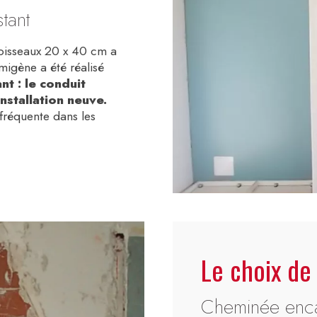
stant
oisseaux 20 x 40 cm a
umigène a été réalisé
nt : le conduit
nstallation neuve.
 fréquente dans les
Le choix de 
Cheminée encas