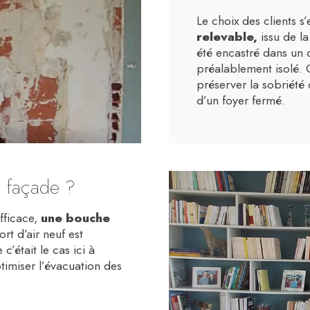
Le choix des clients s
relevable,
issu de l
été encastré dans un 
préalablement isolé. 
préserver la sobriété 
d’un foyer fermé.
n façade ?
fficace,
une bouche
t d’air neuf est
’était le cas ici à
ptimiser l’évacuation des