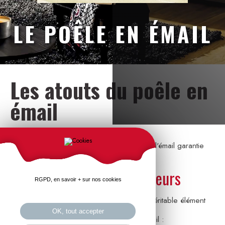
LE POÊLE EN ÉMAIL
Les atouts du poêle en
émail
Le style bien sûr !
Résistant, un degré de finitions très soigné, l'émail garantie
une vraie pérennité des couleurs.
Une large gamme de couleurs
RGPD, en savoir + sur nos cookies
L'émail permet de faire de votre poêle un véritable élément
de décoration.
OK, tout accepter
Deux types de finitions pour les poêles émail :