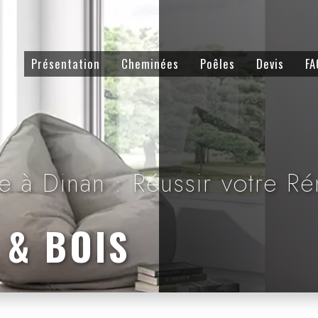
Présentation
Cheminées
Poêles
Devis
FA
e à Dinan : Réussir votre R
 & BOIS